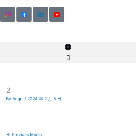
Skip
to
content
2
By
Angel
/
2024 年 2 月 5 日
←
Previous Media