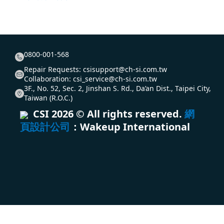
0800-001-568
Repair Requests:
csisupport@ch-si.com.tw
Collaboration:
csi_service@ch-si.com.tw
3F., No. 52, Sec. 2, Jinshan S. Rd., Da’an Dist., Taipei City,
Taiwan (R.O.C.)
CSI
2026
© All rights reserved.
網
頁設計公司
：Wakeup International