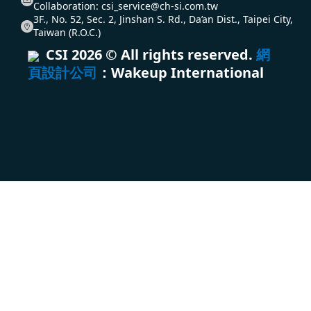
Collaboration:
csi_service@ch-si.com.tw
3F., No. 52, Sec. 2, Jinshan S. Rd., Da’an Dist., Taipei City,
Taiwan (R.O.C.)
CSI
2026
© All rights reserved.
網
頁設計公司
：Wakeup International