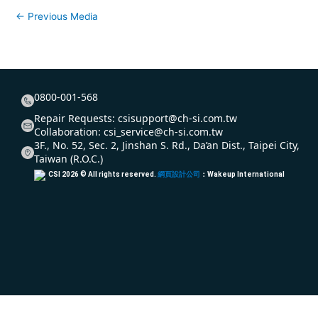
←
Previous Media
0800-001-568
Repair Requests:
csisupport@ch-si.com.tw
Collaboration:
csi_service@ch-si.com.tw
3F., No. 52, Sec. 2, Jinshan S. Rd., Da’an Dist., Taipei City,
Taiwan (R.O.C.)
CSI
2026
© All rights reserved.
網頁設計公司
：Wakeup International