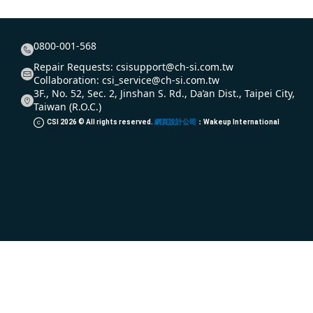
0800-001-568
Repair Requests:
csisupport@ch-si.com.tw
Collaboration:
csi_service@ch-si.com.tw
3F., No. 52, Sec. 2, Jinshan S. Rd., Da’an Dist., Taipei City,
Taiwan (R.O.C.)
CSI
2026
© All rights reserved.
網頁設計公司
：Wakeup International