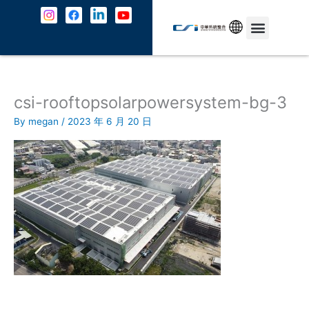
Skip
to
content
中文
5G Service
About Us
Contact Us
csi-rooftopsolarpowersystem-bg-3
By
megan
/
2023 年 6 月 20 日