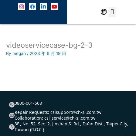
Skip
to
content
中文
5G Service
About Us
Contact Us
videoservicecase-bg-2-3
By
megan
/
2023 年 6 月 19 日
0800-001-568
Repair Requests:
csisupport@ch-si.com.tw
Collaboration:
csi_service@ch-si.com.tw
3F., No. 52, Sec. 2, Jinshan S. Rd., Da’an Dist., Taipei City,
Taiwan (R.O.C.)