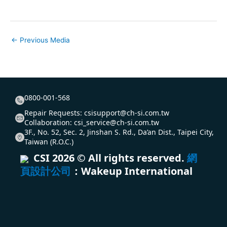
←
Previous Media
0800-001-568
Repair Requests:
csisupport@ch-si.com.tw
Collaboration:
csi_service@ch-si.com.tw
3F., No. 52, Sec. 2, Jinshan S. Rd., Da’an Dist., Taipei City,
Taiwan (R.O.C.)
CSI
2026
© All rights reserved.
網
頁設計公司
：Wakeup International