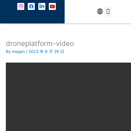
Skip
to
content
中文
5G Service
About Us
Contact Us
droneplatform-video
By
megan
/
2023 年 6 月 29 日