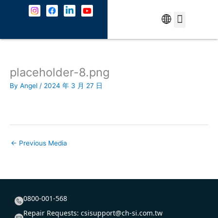
Skip
to
content
中文
5G Service
About Us
Contact Us
placeholder-8.png
By
Angel
/
2024 年 3 月 27 日
←
Previous Media
0800-001-568
Repair Requests:
csisupport@ch-si.com.tw