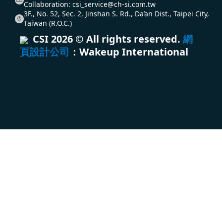
Collaboration:
csi_service@ch-si.com.tw
3F., No. 52, Sec. 2, Jinshan S. Rd., Da’an Dist., Taipei City,
Taiwan (R.O.C.)
CSI
2026
© All rights reserved.
網
頁設計公司
：Wakeup International